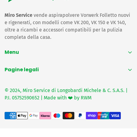
Miro Service
vende aspirapolvere Vorwerk Folletto nuovi
e rigenerati, con modelli come VK 200, VK 150 e VK 140,
oltre a ricambi e accessori compatibili per la pulizia
completa della casa.
Menu
Home
Pagine legali
Folletto rigenerato
Privacy Policy
Ricambi folletto
© 2024, Miro Service di Longobardi Michele & C. S.A.S. |
Termini e condizioni
Sacchetti e filtri
P.I. 05752590652 | Made with ❤️ by RWM
Consegna e spedizioni
Bimby
Resi e rimborsi
Ricambi Bimby
Recapiti
Contattaci