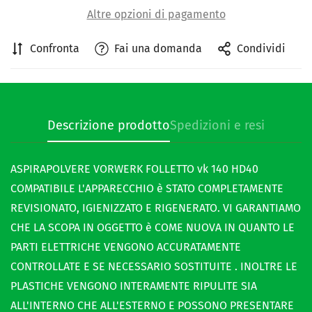
Altre opzioni di pagamento
Confronta
Fai una domanda
Condividi
Descrizione prodotto
Spedizioni e resi
Confirm your age
Are you 18 years old or older?
ASPIRAPOLVERE VORWERK FOLLETTO vk 140 HD40
COMPATIBILE L'APPARECCHIO è STATO COMPLETAMENTE
No, I'm not
Yes, I am
REVISIONATO, IGIENIZZATO E RIGENERATO. VI GARANTIAMO
CHE LA SCOPA IN OGGETTO è COME NUOVA IN QUANTO LE
PARTI ELETTRICHE VENGONO ACCURATAMENTE
CONTROLLATE E SE NECESSARIO SOSTITUITE . INOLTRE LE
PLASTICHE VENGONO INTERAMENTE RIPULITE SIA
ALL'INTERNO CHE ALL'ESTERNO E POSSONO PRESENTARE