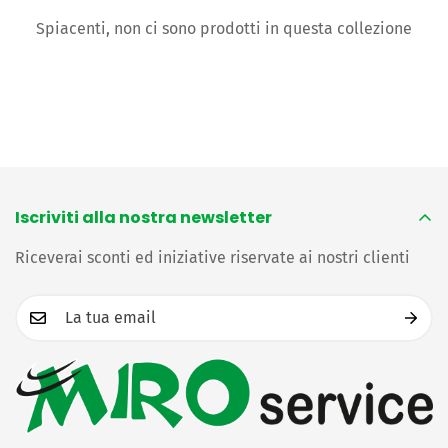
Spiacenti, non ci sono prodotti in questa collezione
Confirm your age
Are you 18 years old or older?
Iscriviti alla nostra newsletter
No, I'm not
Yes, I am
Riceverai sconti ed iniziative riservate ai nostri clienti