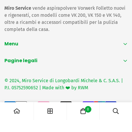
Miro Service
vende aspirapolvere Vorwerk Folletto nuovi
e rigenerati, con modelli come VK 200, VK 150 e VK 140,
oltre a ricambi e accessori compatibili per la pulizia
completa della casa.
Menu
Home
Pagine legali
Folletto rigenerato
Privacy Policy
Ricambi folletto
© 2024, Miro Service di Longobardi Michele & C. S.A.S. |
Termini e condizioni
Sacchetti e filtri
P.I. 05752590652 | Made with ❤️ by RWM
Consegna e spedizioni
Bimby
Resi e rimborsi
Ricambi Bimby
0
Recapiti
Contattaci