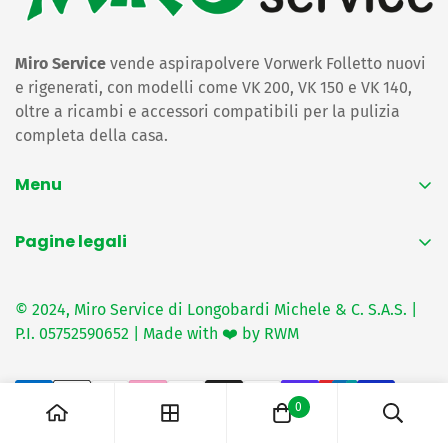
Miro Service
vende aspirapolvere Vorwerk Folletto nuovi
e rigenerati, con modelli come VK 200, VK 150 e VK 140,
oltre a ricambi e accessori compatibili per la pulizia
completa della casa.
Menu
Home
Pagine legali
Folletto rigenerato
Privacy Policy
Ricambi folletto
© 2024, Miro Service di Longobardi Michele & C. S.A.S. |
Termini e condizioni
Sacchetti e filtri
P.I. 05752590652 | Made with ❤️ by RWM
Consegna e spedizioni
Bimby
Resi e rimborsi
Ricambi Bimby
0
Recapiti
Contattaci